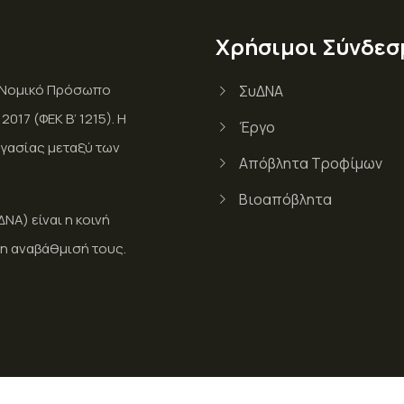
Χρήσιμοι Σύνδεσ
ι Νομικό Πρόσωπο
ΣυΔΝΑ
017 (ΦΕΚ Β’ 1215). Η
Έργο
γασίας μεταξύ των
Απόβλητα Τροφίμων
Βιοαπόβλητα
Α) είναι η κοινή
η αναβάθμισή τους.