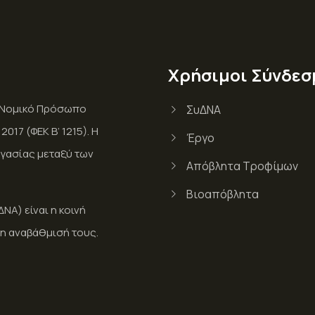
Χρήσιμοι Σύνδεσ
ι Νομικό Πρόσωπο
ΣυΔΝΑ
017 (ΦΕΚ Β’ 1215). Η
Έργο
γασίας μεταξύ των
Απόβλητα Τροφίμων
Βιοαπόβλητα
Α) είναι η κοινή
η αναβάθμισή τους.