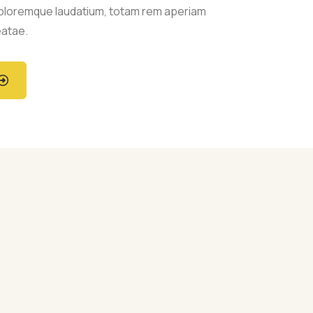
oloremque laudatium, totam rem aperiam
eatae.