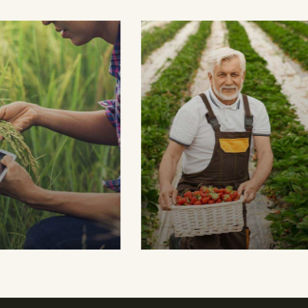
ganic Cow
Golder Wheat
ts
Sea Fish
Milk & Meats
Sea Fish