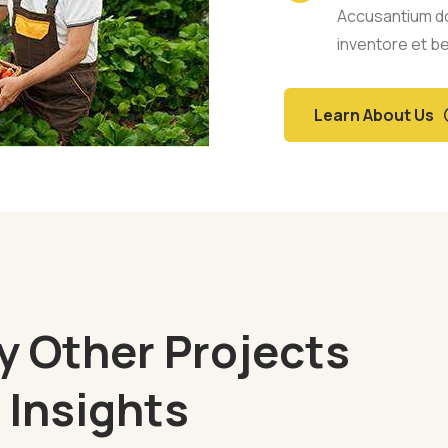
Accusantium d
inventore et b
Learn About Us
 Other Projects
 Insights