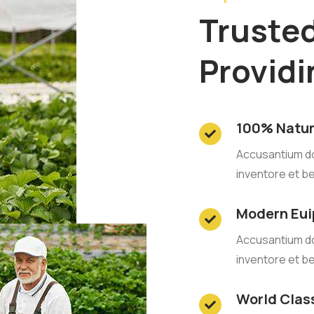
Truste
Provid
100% Natur
Accusantium d
inventore et b
Modern Eu
Accusantium d
inventore et b
World Clas