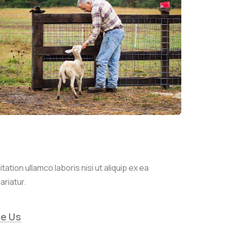
tion ullamco laboris nisi ut aliquip ex ea
ariatur.
e Us