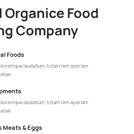
d Organice Food
ing Company
al Foods
oloremque laudatium, totam rem aperiam
eatae.
ipments
oloremque laudatium, totam rem aperiam
eatae.
s Meats & Eggs